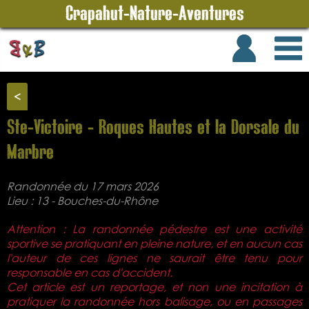
Crapahut-Nature-Aventures
<
Ste-Victoire - Roques Hautes et la Dorsale du
Marbre
Randonnée du 17 mars 2026
Lieu : 13 - Bouches-du-Rhône
Attention : La randonnée pédestre est une activité
sportive se pratiquant en pleine nature, et en aucun cas
l'auteur de ces lignes ne saurait être tenu pour
responsable en cas d'accident.
Cet article est un reportage, et non une incitation à
pratiquer la randonnée hors balisage, ou en passages