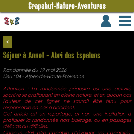
Crapahut-Nature-Aventures
<
Séjour à Annot - Abri des Espaluns
Randonnée du 19 mai 2026
Lieu : 04 - Alpes-de-Haute-Provence
Attention : La randonnée pédestre est une activité
sportive se pratiquant en pleine nature, et en aucun cas
l'auteur de ces lignes ne saurait être tenu pour
responsable en cas d'accident.
Cet article est un reportage, et non une incitation à
pratiquer la randonnée hors balisage, ou en passages
délicats ou difficiles.
Chacun doit être capable d’évaluer ses capacités,